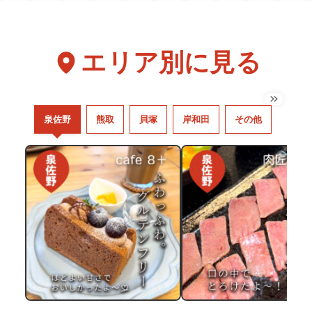
エリア別に見る
泉佐野
熊取
貝塚
岸和田
その他