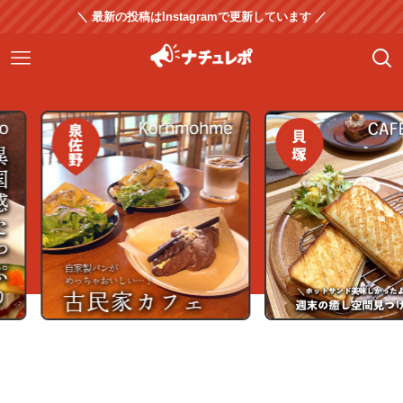
＼ 最新の投稿はInstagramで更新しています ／
】パン屋さんが営む
【貝塚市】隠れ家カフェでホッ
【泉
ェで絶品パンを堪
トサンドのんびりランチ｜
レト
ンムーメ
CAFE ENAK
尻歴
ダ