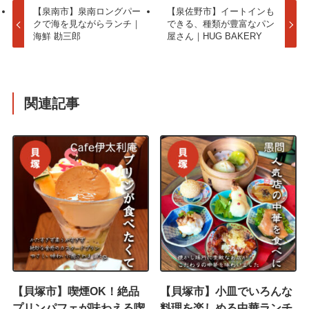
【泉南市】泉南ロングパー
【泉佐野市】イートインも
クで海を見ながらランチ｜
できる、種類が豊富なパン
海鮮 勘三郎
屋さん｜HUG BAKERY
関連記事
【貝塚市】喫煙OK！絶品
【貝塚市】小皿でいろんな
プリンパフェが味わえる喫
料理を楽しめる中華ランチ