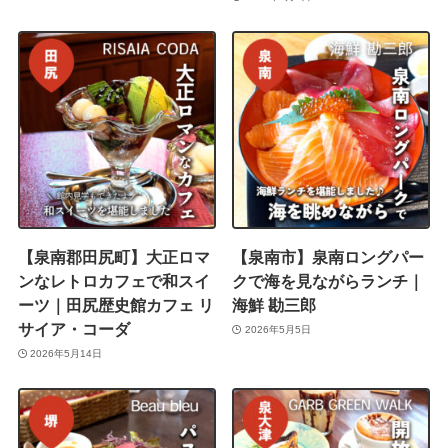
【泉南郡田尻町】大正ロマ
【泉南市】泉南ロングパー
ンなレトロカフェで和スイ
クで海を見ながらランチ｜
ーツ｜田尻歴史館カフェ リ
海鮮 勘三郎
サイア・コーダ
2026年5月5日
2026年5月14日