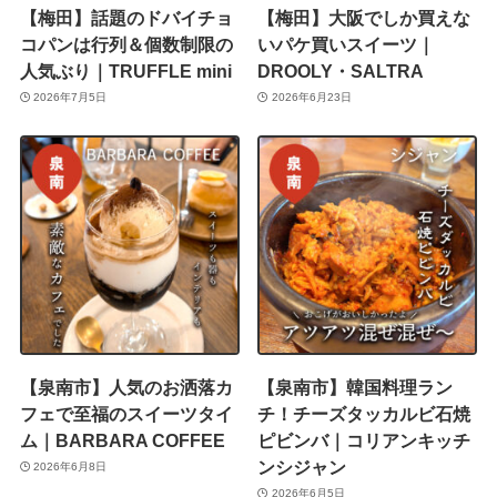
【梅田】話題のドバイチョ
【梅田】大阪でしか買えな
コパンは行列＆個数制限の
いパケ買いスイーツ｜
人気ぶり｜TRUFFLE mini
DROOLY・SALTRA
2026年7月5日
2026年6月23日
【泉南市】人気のお洒落カ
【泉南市】韓国料理ラン
フェで至福のスイーツタイ
チ！チーズタッカルビ石焼
ム｜BARBARA COFFEE
ピビンバ｜コリアンキッチ
ンシジャン
2026年6月8日
2026年6月5日