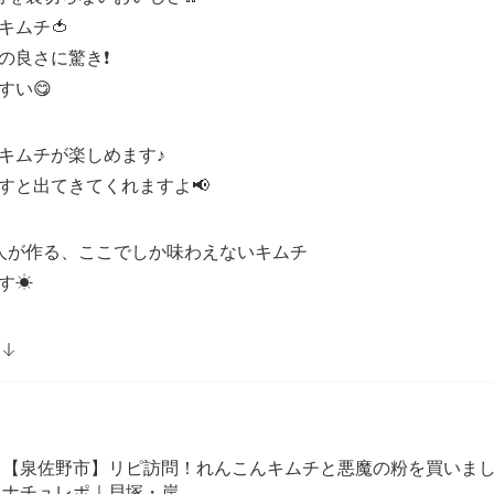
キムチ🍅
の良さに驚き❗
すい😋
キムチが楽しめます♪
すと出てきてくれますよ📢
本人が作る、ここでしか味わえないキムチ
す☀
【泉佐野市】リピ訪問！れんこんキムチと悪魔の粉を買いまし
ナチュレポ｜貝塚・岸…