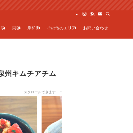
熊取
貝塚
岸和田
その他のエリア
お問い合わせ
泉州キムチアチム
スクロールできます