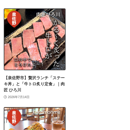
【泉佐野市】贅沢ランチ「ステー
キ丼」と「牛トロ炙り定食」｜肉
匠 ひろ川
2026年7月14日