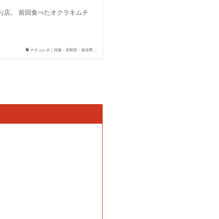
お店。 前回食べたオクラキムチ
ナチュレポ｜貝塚・岸和田・泉佐野…