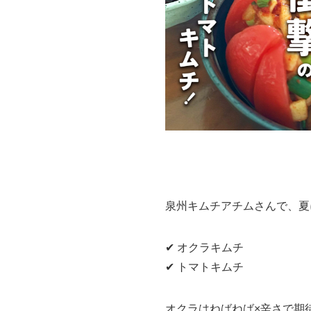
泉州キムチアチムさんで、夏
✔ オクラキムチ
✔ トマトキムチ
オクラはねばねば×辛さで期