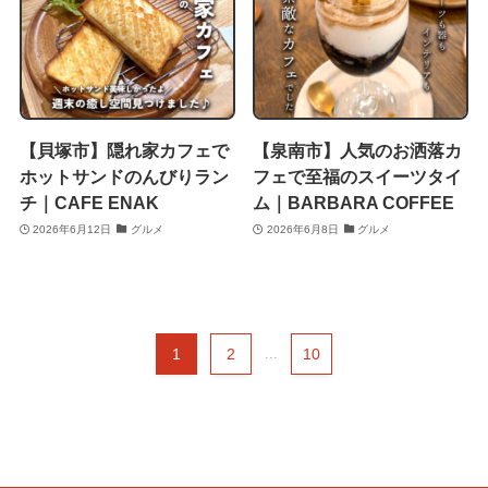
【貝塚市】隠れ家カフェで
【泉南市】人気のお洒落カ
ホットサンドのんびりラン
フェで至福のスイーツタイ
チ｜CAFE ENAK
ム｜BARBARA COFFEE
2026年6月12日
グルメ
2026年6月8日
グルメ
1
2
...
10