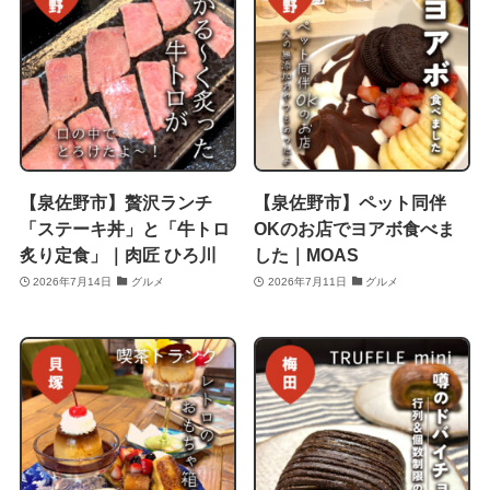
【泉佐野市】贅沢ランチ
【泉佐野市】ペット同伴
「ステーキ丼」と「牛トロ
OKのお店でヨアボ食べま
炙り定食」｜肉匠 ひろ川
した｜MOAS
2026年7月14日
グルメ
2026年7月11日
グルメ