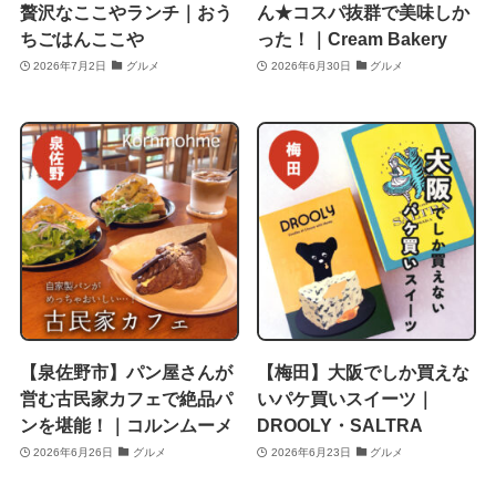
贅沢なここやランチ｜おう
ん★コスパ抜群で美味しか
ちごはんここや
った！｜Cream Bakery
2026年7月2日
グルメ
2026年6月30日
グルメ
【泉佐野市】パン屋さんが
【梅田】大阪でしか買えな
営む古民家カフェで絶品パ
いパケ買いスイーツ｜
ンを堪能！｜コルンムーメ
DROOLY・SALTRA
2026年6月26日
グルメ
2026年6月23日
グルメ