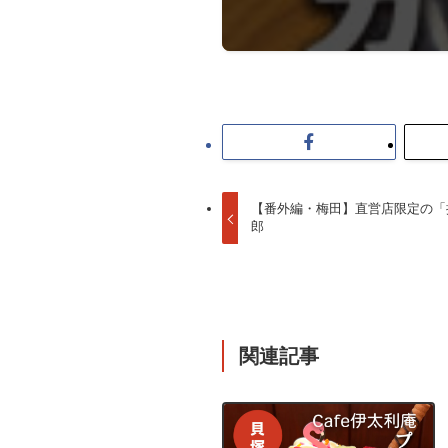
【番外編・梅田】直営店限定の「
郎
関連記事