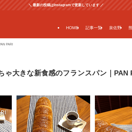
＼ 最新の投稿はInstagramで更新しています ／
HOME
記事一覧
泉佐野
 PARI
ゃ大きな新食感のフランスパン｜PAN P