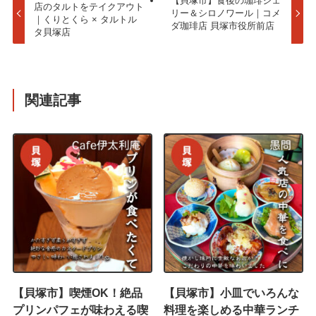
【貝塚市】食後の珈琲ジェ
店のタルトをテイクアウト
リー＆シロノワール｜コメ
｜くりとくら × タルトル
ダ珈琲店 貝塚市役所前店
タ貝塚店
関連記事
【貝塚市】喫煙OK！絶品
【貝塚市】小皿でいろんな
プリンパフェが味わえる喫
料理を楽しめる中華ランチ