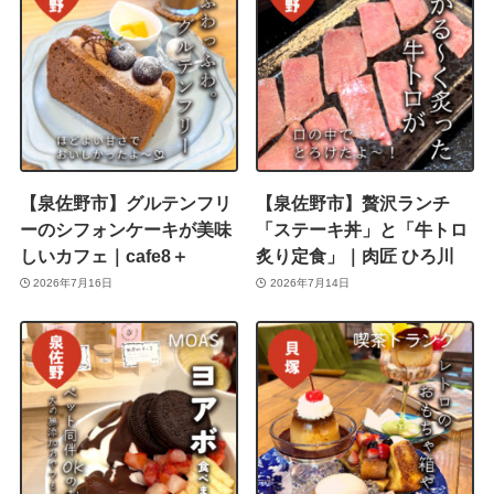
【泉佐野市】グルテンフリ
【泉佐野市】贅沢ランチ
ーのシフォンケーキが美味
「ステーキ丼」と「牛トロ
しいカフェ｜cafe8＋
炙り定食」｜肉匠 ひろ川
2026年7月16日
2026年7月14日