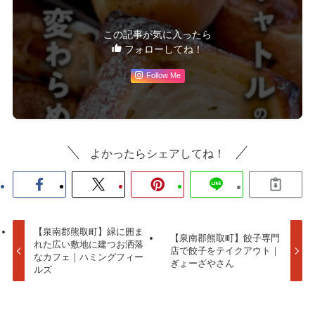
この記事が気に入ったら
フォローしてね！
Follow Me
よかったらシェアしてね！
【泉南郡熊取町】緑に囲ま
【泉南郡熊取町】餃子専門
れた広い敷地に建つお洒落
店で餃子をテイクアウト｜
なカフェ｜ハミングフィー
ぎょーざやさん
ルズ