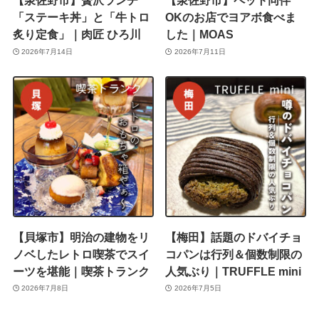
【泉佐野市】贅沢ランチ
【泉佐野市】ペット同伴
「ステーキ丼」と「牛トロ
OKのお店でヨアボ食べま
炙り定食」｜肉匠 ひろ川
した｜MOAS
2026年7月14日
2026年7月11日
【貝塚市】明治の建物をリ
【梅田】話題のドバイチョ
ノベしたレトロ喫茶でスイ
コパンは行列＆個数制限の
ーツを堪能｜喫茶トランク
人気ぶり｜TRUFFLE mini
2026年7月8日
2026年7月5日